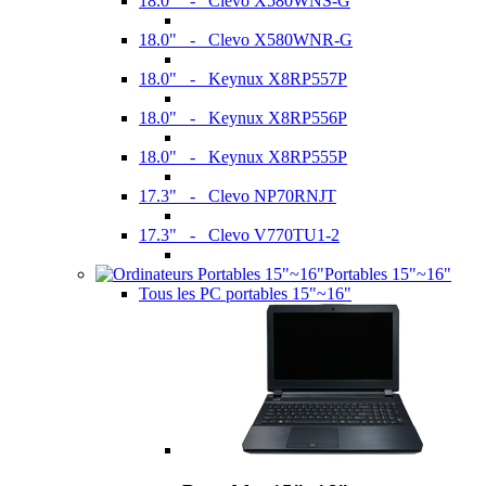
18.0" - Clevo X580WNS-G
18.0" - Clevo X580WNR-G
18.0" - Keynux X8RP557P
18.0" - Keynux X8RP556P
18.0" - Keynux X8RP555P
17.3" - Clevo NP70RNJT
17.3" - Clevo V770TU1-2
Portables 15"~16"
Tous les PC portables 15"~16"