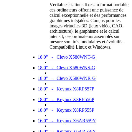
Véritables stations fixes au format portable,
ces ordinateurs offrent une puissance de
calcul exceptionnelle et des performances
graphiques inégalées. Conçus pour les
images virtuelles 3D (jeux vidéo, CAO,
architecture), le graphisme et le calcul
intensif, ces ordinateurs assemblés sur
mesure sont très modulaires et évolutifs.
Compatibilité Linux et Windows.
18.0" - Clevo X580WNT-G
18.0" - Clevo X580WNS-G
18.0" - Clevo X580WNR-G
18.0" - Keynux X8RP557P
18.0" - Keynux X8RP556P
18.0" - Keynux X8RP555P
16.0" - Keynux X6AR559Y
16.0" - Keynux X6AR558Y