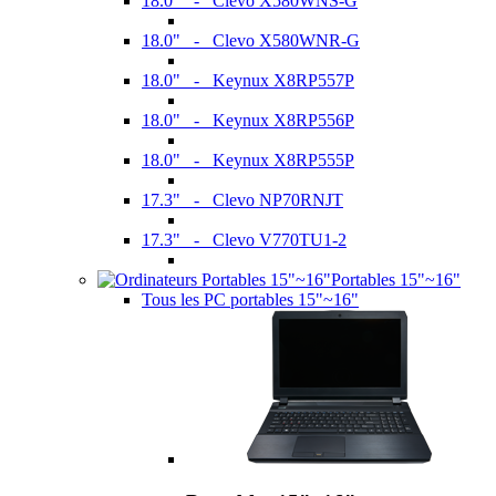
18.0" - Clevo X580WNS-G
18.0" - Clevo X580WNR-G
18.0" - Keynux X8RP557P
18.0" - Keynux X8RP556P
18.0" - Keynux X8RP555P
17.3" - Clevo NP70RNJT
17.3" - Clevo V770TU1-2
Portables 15"~16"
Tous les PC portables 15"~16"